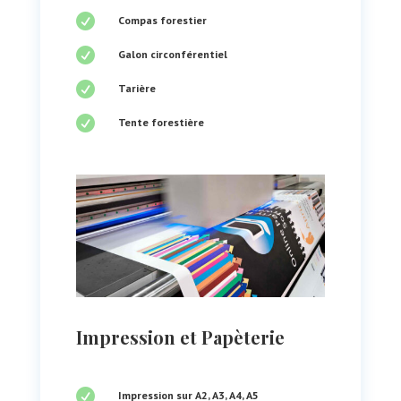

Compas forestier

Galon circonférentiel

Tarière

Tente forestière
Impression et Papèterie

Impression sur A2, A3, A4, A5