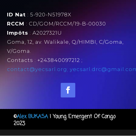
ID Nat
: 5-920-N51978X
RCCM
: CD/GOM/RCCM/19-B-00030
Impôts
: A2027321U
Goma, 12, av. Walikale, Q/HIMBI, C/Goma,
V/Goma.
Contacts : +243840097212 ;
contact@yecsarl.org; yecsarl.drc@gmail.co
©
Alex BUKASA
| Young Emergent Of Congo
2023